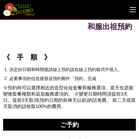
和服出祖預約
《 手 順 》
決定好日期和時間後請線上預約請在線上預約格式中填入。
必要事項的信息後發送預約郵件「預約」完成
※預約時可以選擇相近的造型化妆套餐和服務選項。當天也是能
變換套餐種類和追加服務選項的。 ※變更日期時間須提前3天
日。提前3天取消(預約日期的前兩天以前)的話免費。 前二天或當
天取消的話收取100%的費用。
ご予約