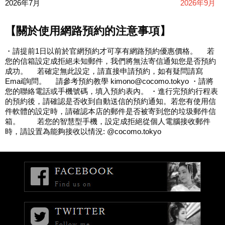
2026年7月
2026年9月
【關於使用網路預約的注意事項】
・請提前1日以前於官網預約才可享有網路預約優惠價格。 若
您的信箱設定成拒絕未知郵件，我們將無法寄信通知您是否預約
成功。 若確定無此設定，請直接申請預約，如有疑問請寫
Email詢問。 請參考預約教學 kimono@cocomo.tokyo ・請將
您的聯絡電話或手機號碼，填入預約表內。 ・進行完預約行程表
的預約後，請確認是否收到自動送信的預約通知。若您有使用信
件軟體的設定時，請確認本店的郵件是否被寄到您的垃圾郵件信
箱。 若您的智慧型手機，設定成拒絕從個人電腦接收郵件
時，請設置為能夠接收以情況: @cocomo.tokyo