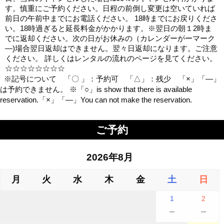
す。慎重にご予約ください。日程の前倒し変更は空いていれば
前日の午前中までにお電話ください。 18時までにお戻りくださ
い。18時過ぎると延長料金がかかります。※翌日の朝１2時ま
でに返却ください。次の日がお休みの（カレンダーがーマーク
―)場合翌日返却はできません。翌々日返却になります。ご注意
ください。 詳しくはレンタルの流れのページを見てください。
☆☆☆☆☆☆☆☆
※記号について 「〇 」：予約可 「△」：残少 「×」「―」
は予約できません。 ※「○」is show that there is available
reservation.「×」「―」You can not make the reservation.
ご予約
2026年8月
月
火
水
木
金
土
日
1
2
－
－