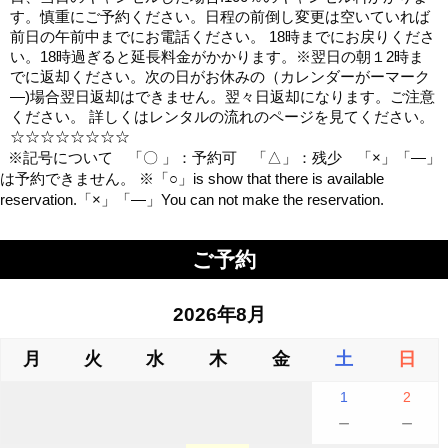
す。慎重にご予約ください。日程の前倒し変更は空いていれば
前日の午前中までにお電話ください。 18時までにお戻りくださ
い。18時過ぎると延長料金がかかります。※翌日の朝１2時ま
でに返却ください。次の日がお休みの（カレンダーがーマーク
―)場合翌日返却はできません。翌々日返却になります。ご注意
ください。 詳しくはレンタルの流れのページを見てください。
☆☆☆☆☆☆☆☆
※記号について 「〇 」：予約可 「△」：残少 「×」「―」
は予約できません。 ※「○」is show that there is available
reservation.「×」「―」You can not make the reservation.
ご予約
2026年8月
月
火
水
木
金
土
日
1
2
－
－