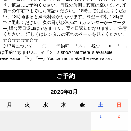
す。慎重にご予約ください。日程の前倒し変更は空いていれば
前日の午前中までにお電話ください。 18時までにお戻りくださ
い。18時過ぎると延長料金がかかります。※翌日の朝１2時ま
でに返却ください。次の日がお休みの（カレンダーがーマーク
―)場合翌日返却はできません。翌々日返却になります。ご注意
ください。 詳しくはレンタルの流れのページを見てください。
☆☆☆☆☆☆☆☆
※記号について 「〇 」：予約可 「△」：残少 「×」「―」
は予約できません。 ※「○」is show that there is available
reservation.「×」「―」You can not make the reservation.
ご予約
2026年8月
月
火
水
木
金
土
日
1
2
－
－