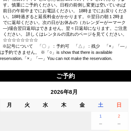
す。慎重にご予約ください。日程の前倒し変更は空いていれば
前日の午前中までにお電話ください。 18時までにお戻りくださ
い。18時過ぎると延長料金がかかります。※翌日の朝１2時ま
でに返却ください。次の日がお休みの（カレンダーがーマーク
―)場合翌日返却はできません。翌々日返却になります。ご注意
ください。 詳しくはレンタルの流れのページを見てください。
☆☆☆☆☆☆☆☆
※記号について 「〇 」：予約可 「△」：残少 「×」「―」
は予約できません。 ※「○」is show that there is available
reservation.「×」「―」You can not make the reservation.
ご予約
2026年8月
月
火
水
木
金
土
日
1
2
－
－