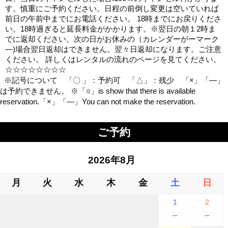
す。慎重にご予約ください。日程の前倒し変更は空いていれば
前日の午前中までにお電話ください。 18時までにお戻りくださ
い。18時過ぎると延長料金がかかります。※翌日の朝１2時ま
でに返却ください。次の日がお休みの（カレンダーがーマーク
―)場合翌日返却はできません。翌々日返却になります。ご注意
ください。 詳しくはレンタルの流れのページを見てください。
☆☆☆☆☆☆☆☆
※記号について 「〇 」：予約可 「△」：残少 「×」「―」
は予約できません。 ※「○」is show that there is available
reservation.「×」「―」You can not make the reservation.
ご予約
2026年8月
月
火
水
木
金
土
日
1
2
－
－