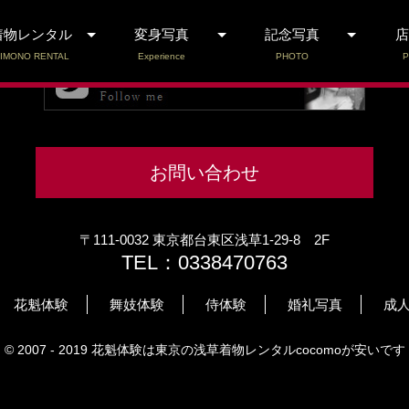
着物レンタル
変身写真
記念写真
店
IMONO RENTAL
Experience
PHOTO
P
お問い合わせ
〒111-0032 東京都台東区浅草1-29-8 2F
TEL：0338470763
花魁体験
舞妓体験
侍体験
婚礼写真
成
© 2007 - 2019 花魁体験は東京の浅草着物レンタルcocomoが安いです