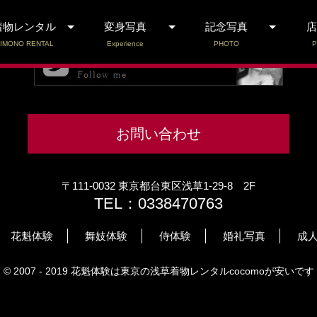
着物レンタル
変身写真
記念写真
店
IMONO RENTAL
Experience
PHOTO
P
お問い合わせ
〒111-0032 東京都台東区浅草1-29-8 2F
TEL：0338470763
花魁体験
舞妓体験
侍体験
婚礼写真
成
© 2007 - 2019 花魁体験は東京の浅草着物レンタルcocomoが安いです